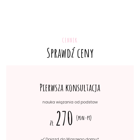
CENNIK
Sprawdź ceny
Pierwsza konsultacja
nauka wiązania od podstaw
270
(pon-pt)
zł
Dojazd do Waszego domu*